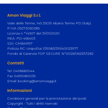
Amon Viaggi S.r.l.
Viale delle Terme, 145 35031 Abano Terme PD (Italy)
P.IVA 05273050285
Licenza n °14507 del 31/01/2020
REA: PD-456403
SDI: CMBAR97
Polizza RC: UnipolSai 1/39383/319/40033977
Fondo di Garanzia TOP SECURE N°2026/0625/1/1282
Contatti
Tel. 0498669044
Fax 0499080035
Email:
booking@amonviaggi.it
Informazioni
Condizioni generali per la prenotazione dei posti
Copyright - Tutti i diritti riservati