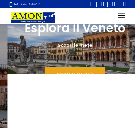
Tel. 049-8669044
Esplora il Veneto
Scopri le mete
SCOPRI DI PIÙ
1
2
3
4